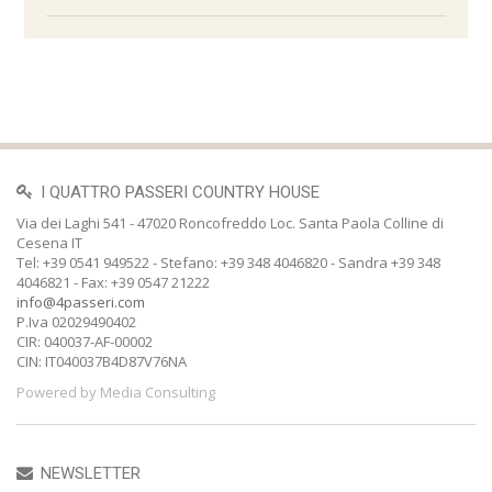
I QUATTRO PASSERI COUNTRY HOUSE
Via dei Laghi 541 - 47020 Roncofreddo Loc. Santa Paola Colline di
Cesena IT
Tel: +39 0541 949522 - Stefano: +39 348 4046820 - Sandra +39 348
4046821 - Fax: +39 0547 21222
info@4passeri.com
P.Iva 02029490402
CIR: 040037-AF-00002
CIN: IT040037B4D87V76NA
Powered by Media Consulting
NEWSLETTER